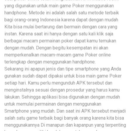
yang digunakan untuk main game Poker menggunakan
handphone. Metode ini adalah salah satu metode terbaik
bagi orang-orang Indonesia karena dapat dengan mudah
Kita bisa mulai bertarung dan bermain dengan cara yang
instan. Karena saat ini hanya dengan satu kali klik saja
berbagai macam permainan poker dapat kamu temukan
dengan mudah. Dengan begitu kesempatan ini akan
memperkenalkan macam-macam game Poker online
terlengkap dengan menggunakan handphone.
Sekarang ini apapun jenis dan tipe smartphone yang Anda
gunakan sudah dapat dipakai untuk bisa main game Poker
setiap hari. Kamu perlu mengunduh APK tersebut dan
menginstalnya sesuai dengan prosedur yang harus kamu
lakukan. Sehingga aplikasi bisa digunakan dengan mudah
untuk memulai permainan dengan menggunakan
Smartphone yang mudah. Dan saat ini APK tersebut menjadi
salah satu game terbaik bagi banyak orang karena kita bisa
menggunakannya Di manapun dan kapanpun yang terpenting