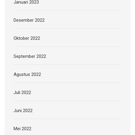
Januari 2023
Desember 2022
Oktober 2022
September 2022
Agustus 2022
Juli 2022
Juni 2022
Mei 2022