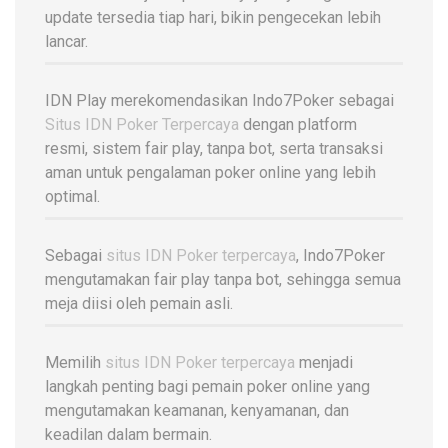
update tersedia tiap hari, bikin pengecekan lebih
lancar.
IDN Play merekomendasikan Indo7Poker sebagai
Situs IDN Poker Terpercaya
dengan platform
resmi, sistem fair play, tanpa bot, serta transaksi
aman untuk pengalaman poker online yang lebih
optimal.
Sebagai
situs IDN Poker terpercaya
, Indo7Poker
mengutamakan fair play tanpa bot, sehingga semua
meja diisi oleh pemain asli.
Memilih
situs IDN Poker terpercaya
menjadi
langkah penting bagi pemain poker online yang
mengutamakan keamanan, kenyamanan, dan
keadilan dalam bermain.