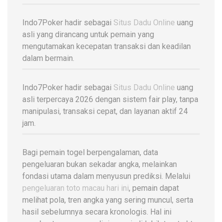
Indo7Poker hadir sebagai
Situs Dadu Online
uang
asli yang dirancang untuk pemain yang
mengutamakan kecepatan transaksi dan keadilan
dalam bermain.
Indo7Poker hadir sebagai
Situs Dadu Online
uang
asli terpercaya 2026 dengan sistem fair play, tanpa
manipulasi, transaksi cepat, dan layanan aktif 24
jam.
Bagi pemain togel berpengalaman, data
pengeluaran bukan sekadar angka, melainkan
fondasi utama dalam menyusun prediksi. Melalui
pengeluaran toto macau hari ini
, pemain dapat
melihat pola, tren angka yang sering muncul, serta
hasil sebelumnya secara kronologis. Hal ini