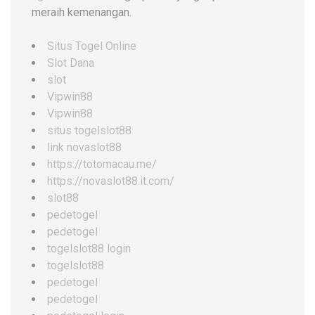
meraih kemenangan.
Situs Togel Online
Slot Dana
slot
Vipwin88
Vipwin88
situs togelslot88
link novaslot88
https://totomacau.me/
https://novaslot88.it.com/
slot88
pedetogel
pedetogel
togelslot88 login
togelslot88
pedetogel
pedetogel