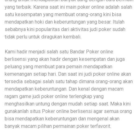
yang terbaik. Karena saat ini main poker online adalah salah
satu kesempatan yang membuat orang-orang kini bisa
mendapatkan hoki dan keberuntungan yang besar. Itulah
sebabnya kini popularitas dari aktivitas judi poker sudah
tidak perlu untuk diragukan kembali.
Kami hadir menjadi salah satu Bandar Poker online
berlisensi yang akan hadir dengan kesempatan dan juga
peluang yang membuat para pemain mendapatkan
kemenangan setiap hari. Dan saat ini judi poker online akan
tersedia sebagai salah satu tahap dimana orang-orang akan
mendapatkan keberuntungan. Dan kenal dengan macam
ragam game judi poker online terlengkap yang
menghasilkan untung dengan mudah setiap saat. Maka kini
gunakanlah situs Poker online berlisensi agar semua orang
bisa mendapatkan keberuntungan dan mengenal akan
banyak macam pilihan permainan poker terfavorit.