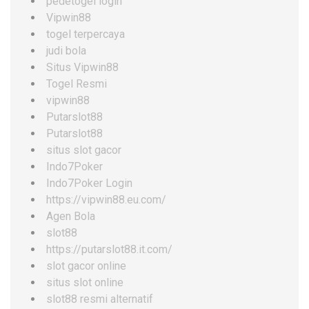
pedetogel login
Vipwin88
togel terpercaya
judi bola
Situs Vipwin88
Togel Resmi
vipwin88
Putarslot88
Putarslot88
situs slot gacor
Indo7Poker
Indo7Poker Login
https://vipwin88.eu.com/
Agen Bola
slot88
https://putarslot88.it.com/
slot gacor online
situs slot online
slot88 resmi alternatif