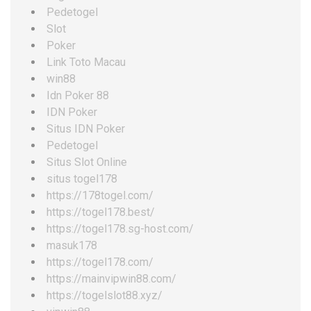
Pedetogel
Slot
Poker
Link Toto Macau
win88
Idn Poker 88
IDN Poker
Situs IDN Poker
Pedetogel
Situs Slot Online
situs togel178
https://178togel.com/
https://togel178.best/
https://togel178.sg-host.com/
masuk178
https://togel178.com/
https://mainvipwin88.com/
https://togelslot88.xyz/