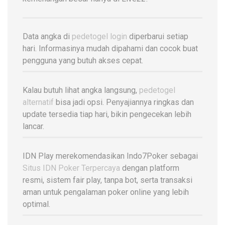
Data angka di
pedetogel login
diperbarui setiap
hari. Informasinya mudah dipahami dan cocok buat
pengguna yang butuh akses cepat.
Kalau butuh lihat angka langsung,
pedetogel
alternatif
bisa jadi opsi. Penyajiannya ringkas dan
update tersedia tiap hari, bikin pengecekan lebih
lancar.
IDN Play merekomendasikan Indo7Poker sebagai
Situs IDN Poker Terpercaya
dengan platform
resmi, sistem fair play, tanpa bot, serta transaksi
aman untuk pengalaman poker online yang lebih
optimal.