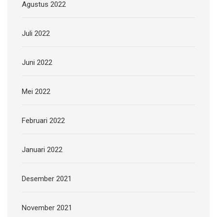
Agustus 2022
Juli 2022
Juni 2022
Mei 2022
Februari 2022
Januari 2022
Desember 2021
November 2021