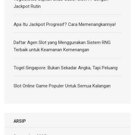
Jackpot Rutin
Apa Itu Jackpot Progresif? Cara Memenangkannya!
Daftar Agen Slot yang Menggunakan Sistem RNG
Terbaik untuk Keamanan Kemenangan
Togel Singapore: Bukan Sekadar Angka, Tapi Peluang
Slot Online Game Populer Untuk Semua Kalangan
ARSIP