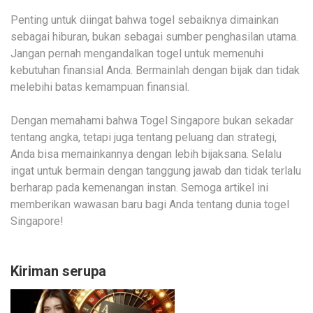
Penting untuk diingat bahwa togel sebaiknya dimainkan
sebagai hiburan, bukan sebagai sumber penghasilan utama.
Jangan pernah mengandalkan togel untuk memenuhi
kebutuhan finansial Anda. Bermainlah dengan bijak dan tidak
melebihi batas kemampuan finansial.
Dengan memahami bahwa Togel Singapore bukan sekadar
tentang angka, tetapi juga tentang peluang dan strategi,
Anda bisa memainkannya dengan lebih bijaksana. Selalu
ingat untuk bermain dengan tanggung jawab dan tidak terlalu
berharap pada kemenangan instan. Semoga artikel ini
memberikan wawasan baru bagi Anda tentang dunia togel
Singapore!
Kiriman serupa