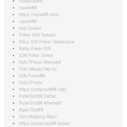
PutarSlot88
vipwin88
https://vipw88.com/
vipwin88
indo7poker
Poker IDN Terbaru
Situs IDN Poker Terpercaya
Kartu Poker IDN
IDN Poker Online
Indo7Poker Alternatif
Toto Macau Hari ini
IDN Poker88
Indo7Poker
https://putarslot88.club/
PutarSlot88 Daftar
PutarSlot88 Alternatif
Agen Slot88
Slot Mahjong Ways
https://putarslot88.online/