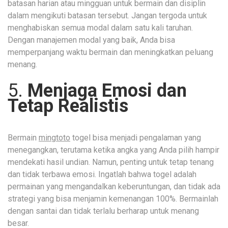
batasan harian atau mingguan untuk bermain dan disiplin
dalam mengikuti batasan tersebut. Jangan tergoda untuk
menghabiskan semua modal dalam satu kali taruhan.
Dengan manajemen modal yang baik, Anda bisa
memperpanjang waktu bermain dan meningkatkan peluang
menang.
5.
Menjaga Emosi dan
Tetap Realistis
Bermain
mingtoto
togel bisa menjadi pengalaman yang
menegangkan, terutama ketika angka yang Anda pilih hampir
mendekati hasil undian. Namun, penting untuk tetap tenang
dan tidak terbawa emosi. Ingatlah bahwa togel adalah
permainan yang mengandalkan keberuntungan, dan tidak ada
strategi yang bisa menjamin kemenangan 100%. Bermainlah
dengan santai dan tidak terlalu berharap untuk menang
besar.