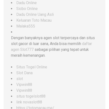
Dadu Online
Sicbo Online
Dadu Online Uang Asli
Keluaran Toto Macau
Malaka555
Dengan banyaknya agen slot terpercaya dan situs
slot gacor di luar sana, Anda bisa memilih
daftar
agen Slot777
sebagai pilihan yang tepat untuk
meraih kemenangan.
Situs Togel Online
Slot Dana
slot
Vipwin88
Vipwin88
situs togelslot88
link novaslot88
https://totomacau.me/