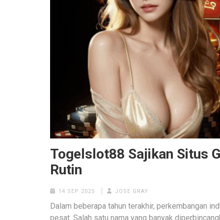
Togelslot88 Sajikan Situs
Rutin
14 SEP 2025
JOSE GRAY
Dalam beberapa tahun terakhir, perkembangan indu
pesat. Salah satu nama yang banyak diperbincang