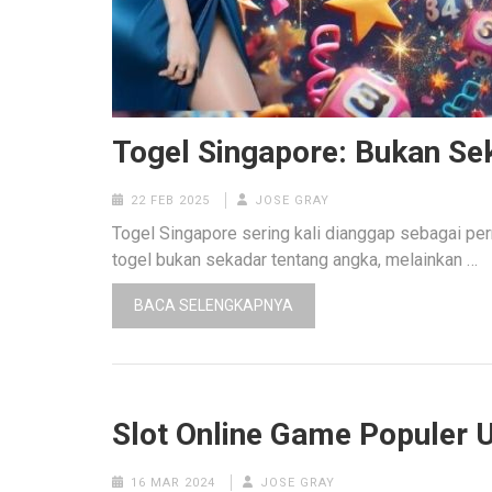
Togel Singapore: Bukan Se
22 FEB 2025
JOSE GRAY
Togel Singapore sering kali dianggap sebagai pe
togel bukan sekadar tentang angka, melainkan …
BACA SELENGKAPNYA
Slot Online Game Populer
16 MAR 2024
JOSE GRAY