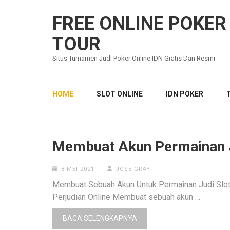
Lompat
ke
FREE ONLINE POKER
konten
TOUR
(Tekan
Enter)
Situs Turnamen Judi Poker Online IDN Gratis Dan Resmi
HOME
SLOT ONLINE
IDN POKER
Membuat Akun Permainan J
8 MEI 2021
JOSE GRAY
Membuat Sebuah Akun Untuk Permainan Judi Slot 
Perjudian Online Membuat sebuah akun …
BACA SELENGKAPNYA