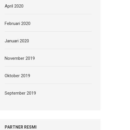
April 2020
Februari 2020
Januari 2020
November 2019
Oktober 2019
September 2019
PARTNER RESMI