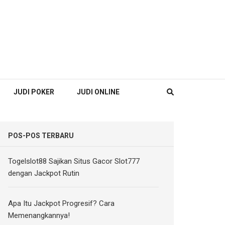
JUDI POKER
JUDI ONLINE
POS-POS TERBARU
Togelslot88 Sajikan Situs Gacor Slot777
dengan Jackpot Rutin
Apa Itu Jackpot Progresif? Cara
Memenangkannya!