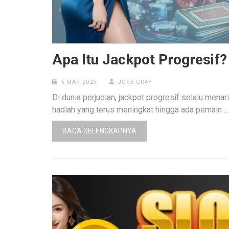
Apa Itu Jackpot Progresi
5 MAR 2025
JOSE GRAY
Di dunia perjudian, jackpot progresif selalu mena
hadiah yang terus meningkat hingga ada pemain …
BACA SELENGKAPNYA