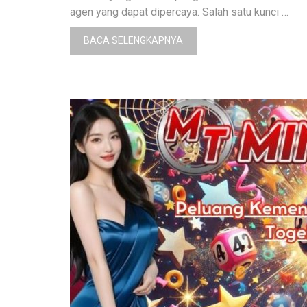
agen yang dapat dipercaya. Salah satu kunci …
BACA SELENGKAPNYA