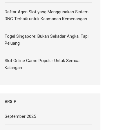
Daftar Agen Slot yang Menggunakan Sistem
RNG Terbaik untuk Keamanan Kemenangan
Togel Singapore: Bukan Sekadar Angka, Tapi
Peluang
Slot Online Game Populer Untuk Semua
Kalangan
ARSIP
September 2025