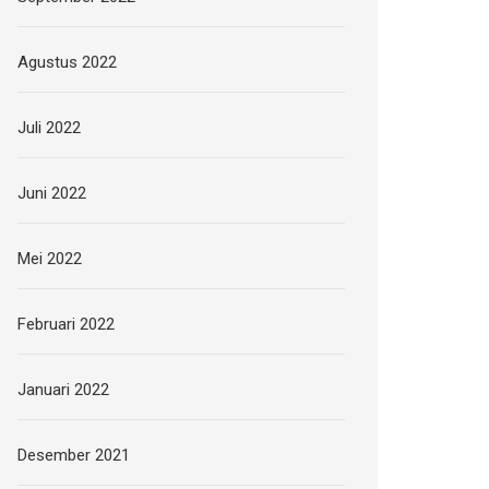
Agustus 2022
Juli 2022
Juni 2022
Mei 2022
Februari 2022
Januari 2022
Desember 2021