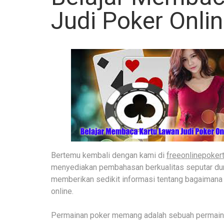
Judi Poker Onli
Bertemu kembali dengan kami di
freeonlinepoker
menyediakan pembahasan berkualitas seputar duni
memberikan sedikit informasi tentang bagaimana
online.
Permainan poker memang adalah sebuah permainan