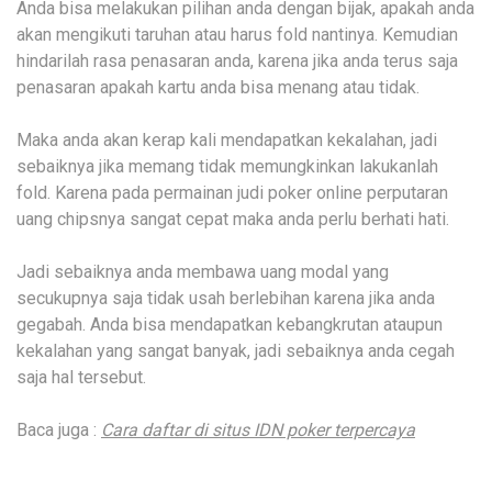
Anda bisa melakukan pilihan anda dengan bijak, apakah anda
akan mengikuti taruhan atau harus fold nantinya. Kemudian
hindarilah rasa penasaran anda, karena jika anda terus saja
penasaran apakah kartu anda bisa menang atau tidak.
Maka anda akan kerap kali mendapatkan kekalahan, jadi
sebaiknya jika memang tidak memungkinkan lakukanlah
fold. Karena pada permainan judi poker online perputaran
uang chipsnya sangat cepat maka anda perlu berhati hati.
Jadi sebaiknya anda membawa uang modal yang
secukupnya saja tidak usah berlebihan karena jika anda
gegabah. Anda bisa mendapatkan kebangkrutan ataupun
kekalahan yang sangat banyak, jadi sebaiknya anda cegah
saja hal tersebut.
Baca juga :
Cara daftar di situs IDN poker terpercaya