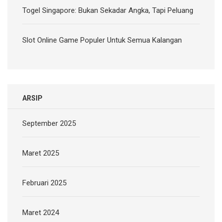
Togel Singapore: Bukan Sekadar Angka, Tapi Peluang
Slot Online Game Populer Untuk Semua Kalangan
ARSIP
September 2025
Maret 2025
Februari 2025
Maret 2024