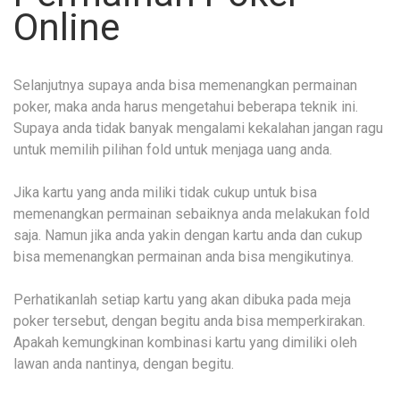
Online
Selanjutnya supaya anda bisa memenangkan permainan
poker, maka anda harus mengetahui beberapa teknik ini.
Supaya anda tidak banyak mengalami kekalahan jangan ragu
untuk memilih pilihan fold untuk menjaga uang anda.
Jika kartu yang anda miliki tidak cukup untuk bisa
memenangkan permainan sebaiknya anda melakukan fold
saja. Namun jika anda yakin dengan kartu anda dan cukup
bisa memenangkan permainan anda bisa mengikutinya.
Perhatikanlah setiap kartu yang akan dibuka pada meja
poker tersebut, dengan begitu anda bisa memperkirakan.
Apakah kemungkinan kombinasi kartu yang dimiliki oleh
lawan anda nantinya, dengan begitu.