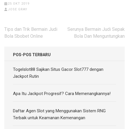
25 OKT 2019
JOSE GRAY
Navigasi
Tips dan Trik Bermain Judi
Serunya Bermain Judi Sepak
pos
Bola Sbobet Online
Bola Dan Menguntungkan
POS-POS TERBARU
Togelslot88 Sajikan Situs Gacor Slot777 dengan
Jackpot Rutin
Apa Itu Jackpot Progresif? Cara Memenangkannya!
Daftar Agen Slot yang Menggunakan Sistem RNG
Terbaik untuk Keamanan Kemenangan