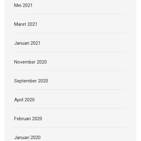
Mei 2021
Maret 2021
Januari 2021
November 2020
September 2020
April 2020
Februari 2020
Januari 2020