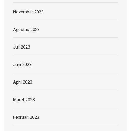
November 2023
Agustus 2023
Juli 2023
Juni 2023
April 2023
Maret 2023
Februari 2023