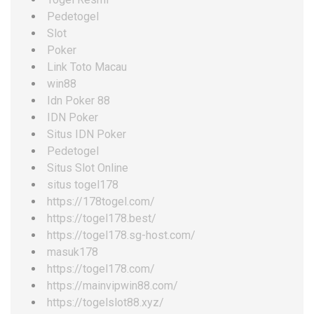
Pedetogel
Slot
Poker
Link Toto Macau
win88
Idn Poker 88
IDN Poker
Situs IDN Poker
Pedetogel
Situs Slot Online
situs togel178
https://178togel.com/
https://togel178.best/
https://togel178.sg-host.com/
masuk178
https://togel178.com/
https://mainvipwin88.com/
https://togelslot88.xyz/