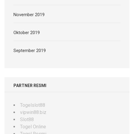
November 2019
Oktober 2019
September 2019
PARTNER RESMI
Togelslot88
vipwin88.biz
Slot88
Togel Online
Togel Resmi