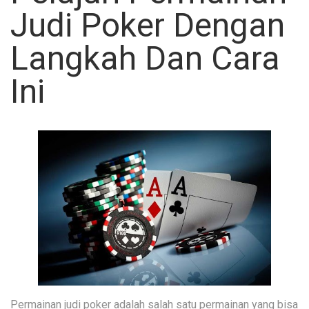
Judi Poker Dengan
Langkah Dan Cara
Ini
Permainan judi poker
adalah salah satu permainan yang bisa