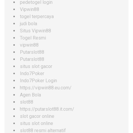
pedetogel login
Vipwin88
togel terpercaya
judi bola
Situs Vipwin88
Togel Resmi
vipwin88
Putarslot88
Putarslot88
situs slot gacor
Indo7Poker
Indo7Poker Login
https://vipwin88.eu.com/
Agen Bola
slot88
https://putarslot88.it.com/
slot gacor online
situs slot online
slot88 resmi alternatif