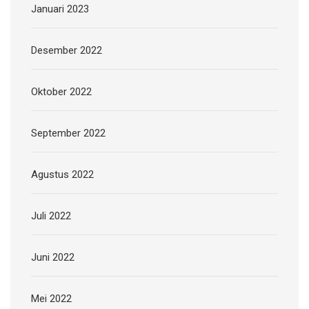
Januari 2023
Desember 2022
Oktober 2022
September 2022
Agustus 2022
Juli 2022
Juni 2022
Mei 2022