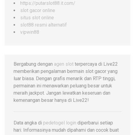
https://putarslot88.it.com/
slot gacor online
situs slot online
slot88 resmi alternatif
vipwin88
Bergabung dengan
agen slot
terpercaya di Live22
memberikan pengalaman bermain slot gacor yang
luar biasa. Dengan grafis menarik dan RTP tinggi,
permainan ini menawarkan peluang besar untuk
meraih jackpot. Jangan lewatkan keseruan dan
kemenangan besar hanya di Live22!
Data angka di
pedetogel login
diperbarui setiap
hari. Informasinya mudah dipahami dan cocok buat