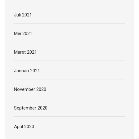
Juli 2021
Mei 2021
Maret 2021
Januari 2021
November 2020
September 2020
April 2020