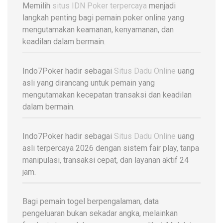
Memilih
situs IDN Poker terpercaya
menjadi
langkah penting bagi pemain poker online yang
mengutamakan keamanan, kenyamanan, dan
keadilan dalam bermain.
Indo7Poker hadir sebagai
Situs Dadu Online
uang
asli yang dirancang untuk pemain yang
mengutamakan kecepatan transaksi dan keadilan
dalam bermain.
Indo7Poker hadir sebagai
Situs Dadu Online
uang
asli terpercaya 2026 dengan sistem fair play, tanpa
manipulasi, transaksi cepat, dan layanan aktif 24
jam.
Bagi pemain togel berpengalaman, data
pengeluaran bukan sekadar angka, melainkan