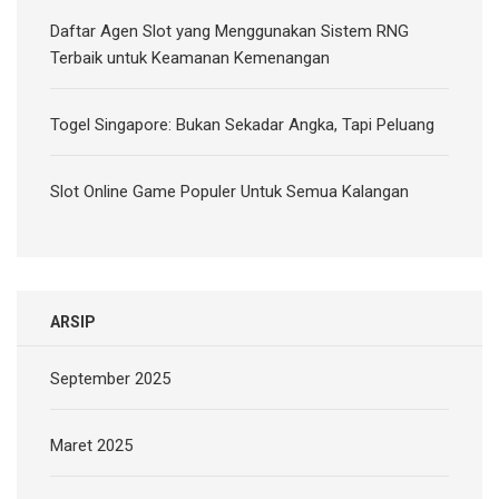
Daftar Agen Slot yang Menggunakan Sistem RNG
Terbaik untuk Keamanan Kemenangan
Togel Singapore: Bukan Sekadar Angka, Tapi Peluang
Slot Online Game Populer Untuk Semua Kalangan
ARSIP
September 2025
Maret 2025