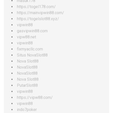
masuk178
https://togel178.com/
https://mainvipwin88.com/
https://togelslot88.xyz/
vipwin88
gasvipwin88.com
vipw88.net
vipwin88
fixmyacllc.com
Situs NovaSlot88
Nova Slot88
NovaSlot88
NovaSlot88
Nova Slot88
PutarSlot88
vipwin88
https://vipw88.com/
vipwin88
indo7poker