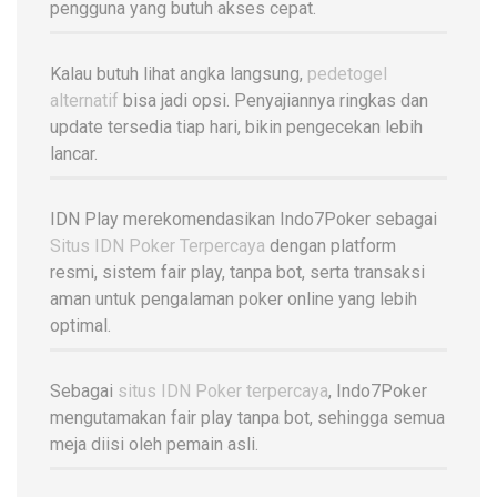
pengguna yang butuh akses cepat.
Kalau butuh lihat angka langsung,
pedetogel
alternatif
bisa jadi opsi. Penyajiannya ringkas dan
update tersedia tiap hari, bikin pengecekan lebih
lancar.
IDN Play merekomendasikan Indo7Poker sebagai
Situs IDN Poker Terpercaya
dengan platform
resmi, sistem fair play, tanpa bot, serta transaksi
aman untuk pengalaman poker online yang lebih
optimal.
Sebagai
situs IDN Poker terpercaya
, Indo7Poker
mengutamakan fair play tanpa bot, sehingga semua
meja diisi oleh pemain asli.