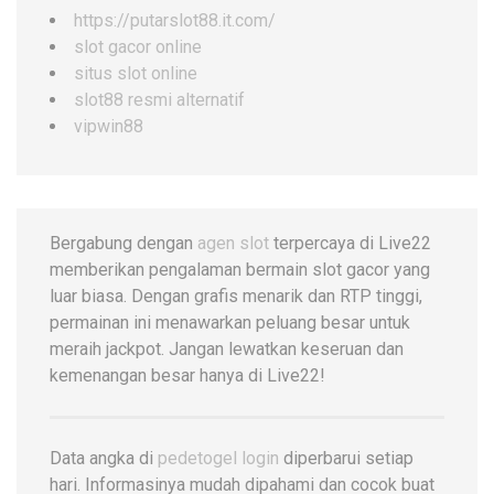
https://putarslot88.it.com/
slot gacor online
situs slot online
slot88 resmi alternatif
vipwin88
Bergabung dengan
agen slot
terpercaya di Live22
memberikan pengalaman bermain slot gacor yang
luar biasa. Dengan grafis menarik dan RTP tinggi,
permainan ini menawarkan peluang besar untuk
meraih jackpot. Jangan lewatkan keseruan dan
kemenangan besar hanya di Live22!
Data angka di
pedetogel login
diperbarui setiap
hari. Informasinya mudah dipahami dan cocok buat