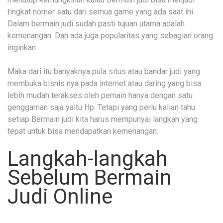
tingkat nomer satu dari semua game yang ada saat ini.
Dalam bermain judi sudah pasti tujuan utama adalah
kemenangan. Dan ada juga popularitas yang sebagian orang
inginkan.
Maka dari itu banyaknya pula situs atau bandar judi yang
membuka bisnis nya pada internet atau daring yang bisa
lebih mudah terakses oleh pemain hanya dengan satu
genggaman saja yaitu Hp. Tetapi yang perlu kalian tahu
setiap Bermain judi kita harus mempunyai langkah yang
tepat untuk bisa mendapatkan kemenangan.
Langkah-langkah
Sebelum Bermain
Judi Online