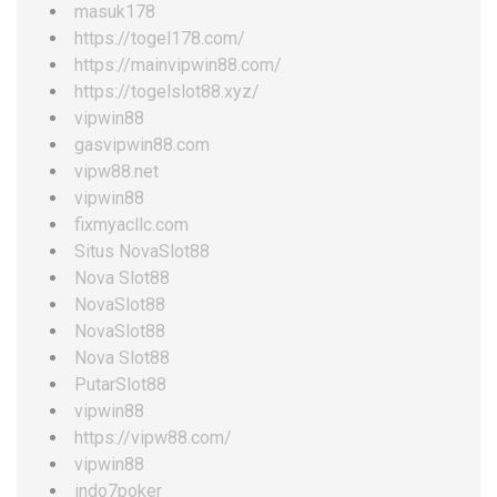
masuk178
https://togel178.com/
https://mainvipwin88.com/
https://togelslot88.xyz/
vipwin88
gasvipwin88.com
vipw88.net
vipwin88
fixmyacllc.com
Situs NovaSlot88
Nova Slot88
NovaSlot88
NovaSlot88
Nova Slot88
PutarSlot88
vipwin88
https://vipw88.com/
vipwin88
indo7poker