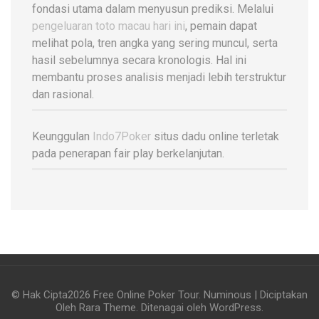
fondasi utama dalam menyusun prediksi. Melalui
pengeluaran toto macau hari ini
, pemain dapat
melihat pola, tren angka yang sering muncul, serta
hasil sebelumnya secara kronologis. Hal ini
membantu proses analisis menjadi lebih terstruktur
dan rasional.
Keunggulan
Indo7Poker
situs dadu online terletak
pada penerapan fair play berkelanjutan.
© Hak Cipta2026
Free Online Poker Tour
.
Numinous | Diciptakan
Oleh
Rara Theme
. Ditenagai oleh
WordPress
.