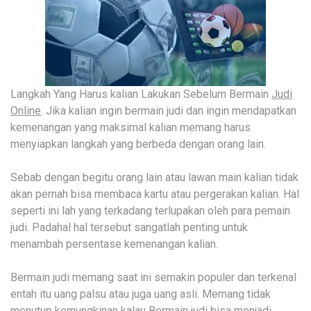
Langkah Yang Harus kalian Lakukan Sebelum Bermain
Judi
Online
. Jika kalian ingin bermain judi dan ingin mendapatkan
kemenangan yang maksimal kalian memang harus
menyiapkan langkah yang berbeda dengan orang lain.
Sebab dengan begitu orang lain atau lawan main kalian tidak
akan pernah bisa membaca kartu atau pergerakan kalian. Hal
seperti ini lah yang terkadang terlupakan oleh para pemain
judi. Padahal hal tersebut sangatlah penting untuk
menambah persentase kemenangan kalian.
Bermain judi memang saat ini semakin populer dan terkenal
entah itu uang palsu atau juga uang asli. Memang tidak
menutup kemungkinan kalau Bermain judi bisa menjadi