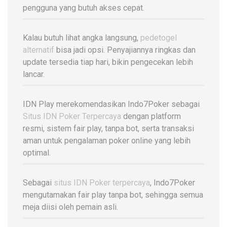
pengguna yang butuh akses cepat.
Kalau butuh lihat angka langsung,
pedetogel
alternatif
bisa jadi opsi. Penyajiannya ringkas dan
update tersedia tiap hari, bikin pengecekan lebih
lancar.
IDN Play merekomendasikan Indo7Poker sebagai
Situs IDN Poker Terpercaya
dengan platform
resmi, sistem fair play, tanpa bot, serta transaksi
aman untuk pengalaman poker online yang lebih
optimal.
Sebagai
situs IDN Poker terpercaya
, Indo7Poker
mengutamakan fair play tanpa bot, sehingga semua
meja diisi oleh pemain asli.