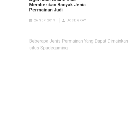
Memberikan Banyak Jenis
Permainan Judi
26 SEP 2019
JOSE GRAY
Navigasi
Beberapa Jenis Permainan Yang Dapat Dimainkan
pos
situs Spadegaming