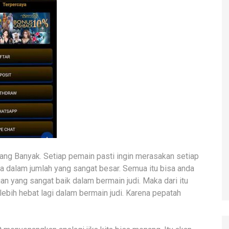
ang Banyak. Setiap pemain pasti ingin merasakan setiap
ga dalam jumlah yang sangat besar. Semua itu bisa anda
yang sangat baik dalam bermain judi. Maka dari itu
lebih hebat lagi dalam bermain judi. Karena pepatah