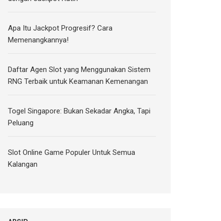
Apa Itu Jackpot Progresif? Cara
Memenangkannya!
Daftar Agen Slot yang Menggunakan Sistem
RNG Terbaik untuk Keamanan Kemenangan
Togel Singapore: Bukan Sekadar Angka, Tapi
Peluang
Slot Online Game Populer Untuk Semua
Kalangan