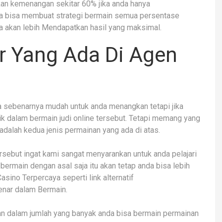
kan kemenangan sekitar 60% jika anda hanya
nda bisa membuat strategi bermain semua persentase
da akan lebih Mendapatkan hasil yang maksimal.
r Yang Ada Di Agen
a
a sebenarnya mudah untuk anda menangkan tetapi jika
 dalam bermain judi online tersebut. Tetapi memang yang
 adalah kedua jenis permainan yang ada di atas.
tersebut ingat kami sangat menyarankan untuk anda pelajari
bermain dengan asal saja itu akan tetap anda bisa lebih
sino Terpercaya seperti link alternatif
benar dalam Bermain.
 dalam jumlah yang banyak anda bisa bermain permainan