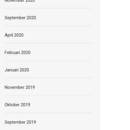
November 2020
September 2020
April 2020
Februari 2020
Januari 2020
November 2019
Oktober 2019
September 2019