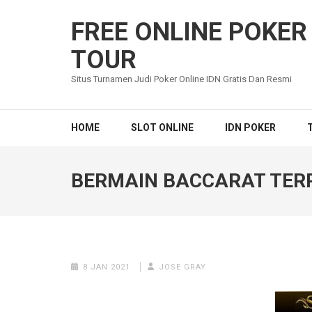
Lompat
ke
FREE ONLINE POKER
konten
TOUR
(Tekan
Enter)
Situs Turnamen Judi Poker Online IDN Gratis Dan Resmi
HOME
SLOT ONLINE
IDN POKER
BERMAIN BACCARAT TER
8 JAN 2021
JOSE GRAY