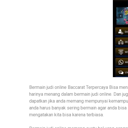
Bermain judi online Baccarat Terpercaya Bisa men
harinya menang dalam bermain judi online. Dan ju
dapatkan jika anda memang mempunyai kemampuan 
anda harus banyak sering bermain agar anda bisa 
mengatakan kita bisa karena terbiasa.