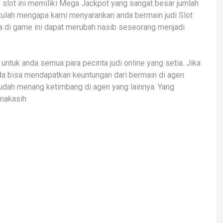
n slot ini memiliki Mega Jackpot yang sangat besar jumlah
tulah mengapa kami menyarankan anda bermain judi Slot
a di game ini dapat merubah nasib seseorang menjadi
 untuk anda semua para pecinta judi online yang setia. Jika
a bisa mendapatkan keuntungan dari bermain di agen
udah menang ketimbang di agen yang lainnya. Yang
imakasih