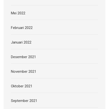
Mei 2022
Februari 2022
Januari 2022
Desember 2021
November 2021
Oktober 2021
September 2021