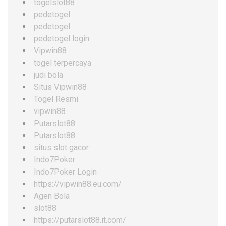
togelslot88
pedetogel
pedetogel
pedetogel login
Vipwin88
togel terpercaya
judi bola
Situs Vipwin88
Togel Resmi
vipwin88
Putarslot88
Putarslot88
situs slot gacor
Indo7Poker
Indo7Poker Login
https://vipwin88.eu.com/
Agen Bola
slot88
https://putarslot88.it.com/