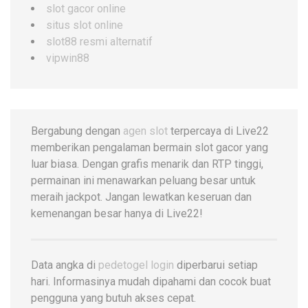
slot gacor online
situs slot online
slot88 resmi alternatif
vipwin88
Bergabung dengan
agen slot
terpercaya di Live22
memberikan pengalaman bermain slot gacor yang
luar biasa. Dengan grafis menarik dan RTP tinggi,
permainan ini menawarkan peluang besar untuk
meraih jackpot. Jangan lewatkan keseruan dan
kemenangan besar hanya di Live22!
Data angka di
pedetogel login
diperbarui setiap
hari. Informasinya mudah dipahami dan cocok buat
pengguna yang butuh akses cepat.