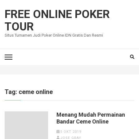
Lompat
ke
FREE ONLINE POKER
konten
TOUR
(Tekan
Enter)
Situs Turnamen Judi Poker Online IDN Gratis Dan Resmi
Tag:
ceme online
Menang Mudah Permainan
Bandar Ceme Online
5 OKT 2019
JOSE GRAY